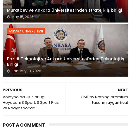
Muratbey ve Ankara Üniversitesi’nden stratejik iş birliği
May 15, 2026
ANKARA ÜNIVERSITESI
Pozitif Teknoloji ve Ankara Üniversitesi’nden Teknoloji İş
Birliği
January 19, 2026
PREVIOUS
NEXT
Voleybolda Uluslar Ligi
CMF by Nothing premium
Heyecanı S Sport, S Sport Plus
tasarım uygun fiyat
ve Radyospor’da
POST A COMMENT