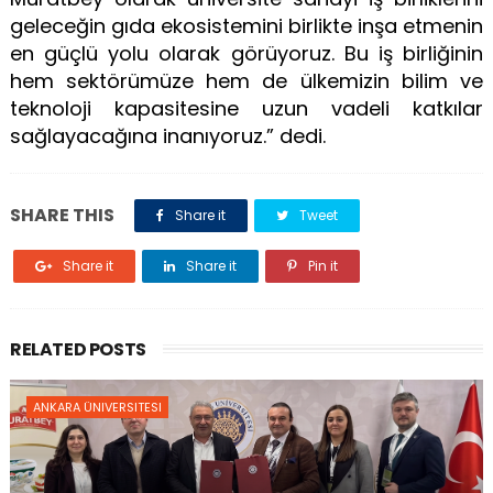
geleceğin gıda ekosistemini birlikte inşa etmenin
en güçlü yolu olarak görüyoruz. Bu iş birliğinin
hem sektörümüze hem de ülkemizin bilim ve
teknoloji kapasitesine uzun vadeli katkılar
sağlayacağına inanıyoruz.” dedi.
SHARE THIS
Share it
Tweet
Share it
Share it
Pin it
RELATED POSTS
ANKARA ÜNIVERSITESI