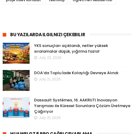
BU YAZILARDA ILGILNIZI ÇEKEBILIR
YKS sonuçları açıklandı, netler yüksek
sıralamalar düşük, yığılma fazla!
July 22, 2026
DOA’da Toplu İade Kolaylığı Devreye Alındı
July 21, 2026
Dassault Systèmes, 16. AAKRUTI İnovasyon
Yarışması ile Küresel Sorunlara Çözüm Üretmeye
Çağırıyor
July 21, 2026
HUAWEI GT 5 PRO ÇAĞRI CEVAPLAMA