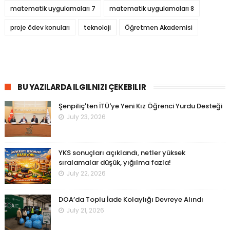
matematik uygulamaları 7
matematik uygulamaları 8
proje ödev konuları
teknoloji
Öğretmen Akademisi
BU YAZILARDA ILGILNIZI ÇEKEBILIR
Şenpiliç'ten İTÜ'ye Yeni Kız Öğrenci Yurdu Desteği
July 23, 2026
YKS sonuçları açıklandı, netler yüksek
sıralamalar düşük, yığılma fazla!
July 22, 2026
DOA’da Toplu İade Kolaylığı Devreye Alındı
July 21, 2026