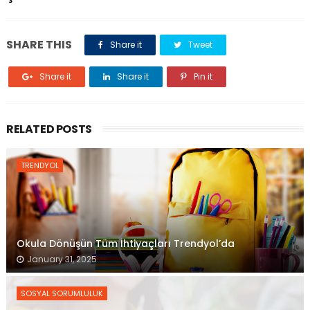
SHARE THIS
Share it
Tweet
Share it
Share it
Pin it
RELATED POSTS
TRENDYOL
Okula Dönüşün Tüm İhtiyaçları Trendyol’da
January 31, 2025
SOSYAL SORUMLULUK