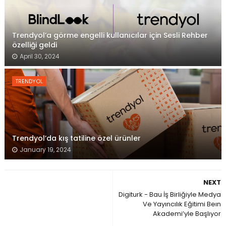
Trendyol’a görme engelli kullanıcılar için Sesli Rehber
özelliği geldi
April 30, 2024
TRENDYOL
Trendyol’da kış tatiline özel ürünler
January 19, 2024
NEXT
Digiturk - Bau İş Birliğiyle Medya
Ve Yayıncılık Eğitimi Beın
Akademi’yle Başlıyor