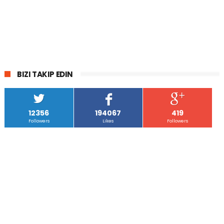
BIZI TAKIP EDIN
12356
194067
419
Followers
Likes
Followers