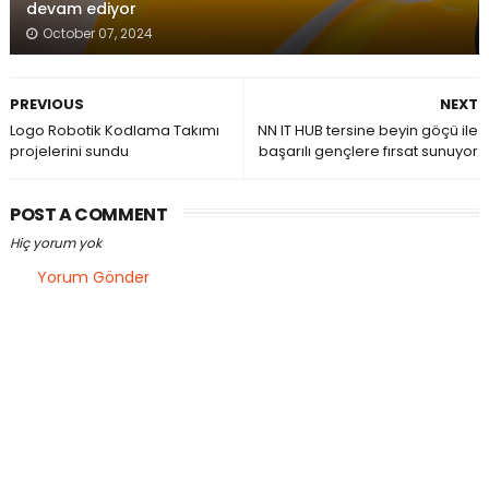
devam ediyor
October 07, 2024
PREVIOUS
NEXT
Logo Robotik Kodlama Takımı
NN IT HUB tersine beyin göçü ile
projelerini sundu
başarılı gençlere fırsat sunuyor
POST A COMMENT
Hiç yorum yok
Yorum Gönder