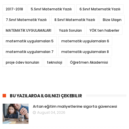
2017-2018
5.Sınıf Matematik Yazılı
6.Sınıf Matematik Yazılı
7.Sınıf Matematik Yazılı
8.Sınıf Matematik Yazılı
Bize Ulaşın
MATEMATİK UYGULAMALARI
Yazılı Soruları
YÖK ten haberler
matematik uygulamaları 5
matematik uygulamaları 6
matematik uygulamaları 7
matematik uygulamaları 8
proje ödev konuları
teknoloji
Öğretmen Akademisi
BU YAZILARDA ILGILNIZI ÇEKEBILIR
Artan eğitim maliyetlerine sigorta güvencesi
August 04, 2026