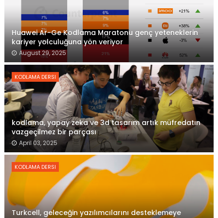
Huawei Ar-Ge Kodlama Maratonu genç yeteneklerin
kariyer yolculuğuna yön veriyor
August 29, 2025
KODLAMA DERSI
kodlama, yapay zeka ve 3d tasarım artık müfredatın
vazgeçilmez bir parçası
April 03, 2025
KODLAMA DERSI
Turkcell, geleceğin yazılımcılarını desteklemeye