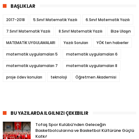
BAŞLIKLAR
2017-2018
5.Sınıf Matematik Yazılı
6.Sınıf Matematik Yazılı
7.Sınıf Matematik Yazılı
8.Sınıf Matematik Yazılı
Bize Ulaşın
MATEMATİK UYGULAMALARI
Yazılı Soruları
YÖK ten haberler
matematik uygulamaları 5
matematik uygulamaları 6
matematik uygulamaları 7
matematik uygulamaları 8
proje ödev konuları
teknoloji
Öğretmen Akademisi
BU YAZILARDA ILGILNIZI ÇEKEBILIR
Tofaş Spor Kulübü’nden Geleceğin
Basketbolcularına ve Basketbol Kültürüne Güçlü
Katkı!