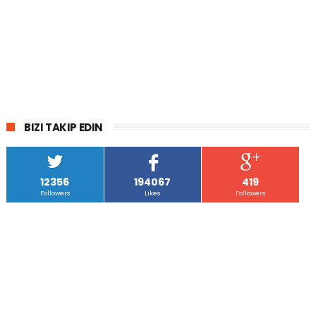
BIZI TAKIP EDIN
12356
194067
419
Followers
Likes
Followers