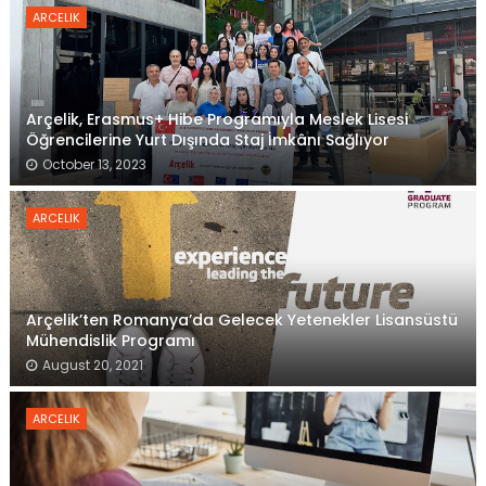
ARCELIK
Arçelik, Erasmus+ Hibe Programıyla Meslek Lisesi
Öğrencilerine Yurt Dışında Staj İmkânı Sağlıyor
October 13, 2023
ARCELIK
Arçelik’ten Romanya’da Gelecek Yetenekler Lisansüstü
Mühendislik Programı
August 20, 2021
ARCELIK