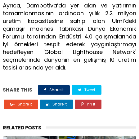
Ayrıca, Dambotiva’da yer alan ve yatırımın
tamamlanmasının ardından yıllık 2.2 milyon
üretim kapasitesine sahip olan Ulmi’deki
çamaşır makinesi fabrikası Dünya Ekonomik
Forumu tarafından Endüstri 4.0 çalışmalarında
iyi örnekleri tespit ederek yaygınlaştırmayı
hedefleyen 'Global Lighthouse Network'
seçmelerinde dünyanın en gelişmiş 10 üretim
tesisi arasında yer aldı.
SHARE THIS
Share it
Tweet
Share it
Share it
Pin it
RELATED POSTS