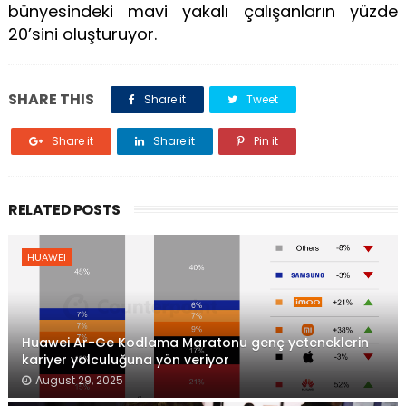
bünyesindeki mavi yakalı çalışanların yüzde
20’sini oluşturuyor.
SHARE THIS
Share it
Tweet
Share it
Share it
Pin it
RELATED POSTS
HUAWEI
Huawei Ar-Ge Kodlama Maratonu genç yeteneklerin
kariyer yolculuğuna yön veriyor
August 29, 2025