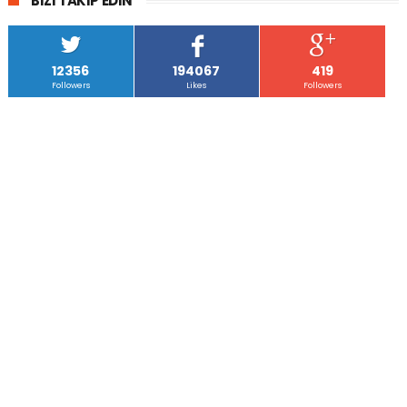
BIZI TAKIP EDIN
12356
194067
419
Followers
Likes
Followers