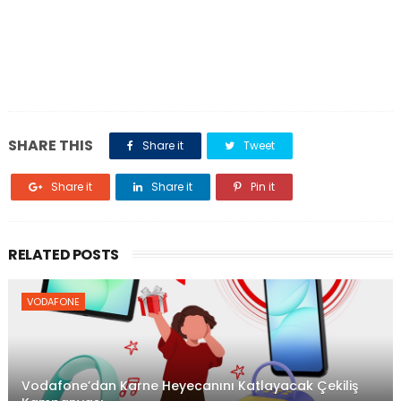
SHARE THIS
Share it
Tweet
Share it
Share it
Pin it
RELATED POSTS
VODAFONE
Vodafone’dan Karne Heyecanını Katlayacak Çekiliş