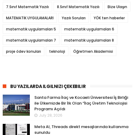
7.Sınıf Matematik Yazılı
8.Sınıf Matematik Yazılı
Bize Ulaşın
MATEMATİK UYGULAMALARI
Yazılı Soruları
YÖK ten haberler
matematik uygulamaları 5
matematik uygulamaları 6
matematik uygulamaları 7
matematik uygulamaları 8
proje ödev konuları
teknoloji
Öğretmen Akademisi
BU YAZILARDA ILGILNIZI ÇEKEBILIR
Santa Farma İlaç ve Kocaeli Üniversitesi İş Birliği
ile Ülkemizde Bir İlk Olan “İlaç Üretim Teknolojisi
Programı Açıldı
July 28, 2026
Meta AI, Threads direkt mesajlarında kullanıma
sunuldu