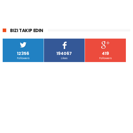
BIZI TAKIP EDIN
12356
194067
419
Followers
Likes
Followers