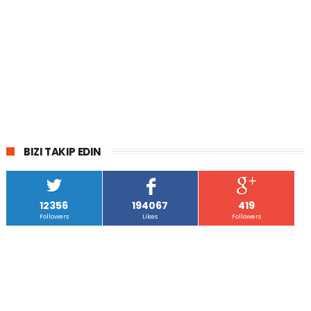
BIZI TAKIP EDIN
12356
194067
419
Followers
Likes
Followers