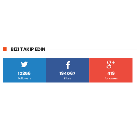
BIZI TAKIP EDIN
12356
194067
419
Followers
Likes
Followers