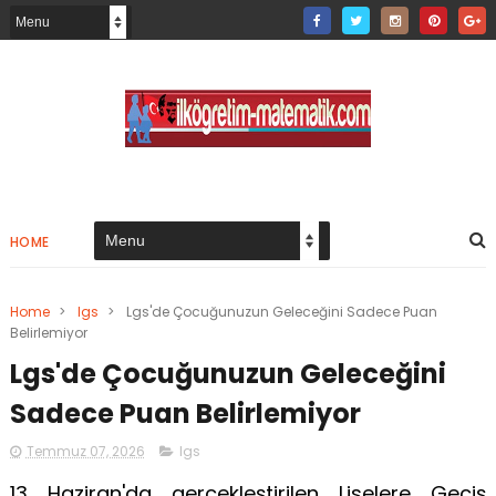
HOME
Home
>
lgs
>
Lgs'de Çocuğunuzun Geleceğini Sadece Puan
Belirlemiyor
Lgs'de Çocuğunuzun Geleceğini
Sadece Puan Belirlemiyor
Temmuz 07, 2026
lgs
13 Haziran'da gerçekleştirilen Liselere Geçiş