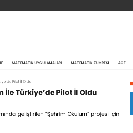
IF
MATEMATİK UYGULAMALARI
MATEMATIK ZÜMRESI
AÖF
e’de Pilot İl Oldu
le Türkiye’de Pilot İl Oldu
mında geliştirilen “Şehrim Okulum” projesi için