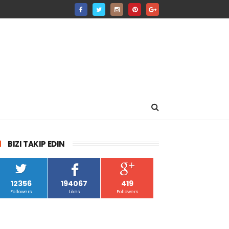
BIZI TAKIP EDIN
12356
194067
419
Followers
Likes
Followers