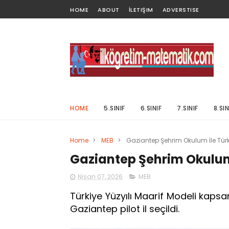
HOME
ABOUT
İLETIŞIM
ADVERSTISE
HOME
5.SINIF
6.SINIF
7.SINIF
8.SIN
Home
>
MEB
>
Gaziantep Şehrim Okulum İle Türkiy
Gaziantep Şehrim Okulum İ
Nisan 07, 2026
MEB
Türkiye Yüzyılı Maarif Modeli kapsa
Gaziantep pilot il seçildi.