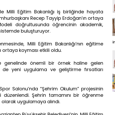
e Milli Eğitim Bakanlığı iş birliğinde hayata
umhurbaşkanı Recep Tayyip Erdoğan’ın ortaya
Modeli doğrultusunda öğrencinin akademik,
r sistemde buluşturuyor.
i
lenmesinde, Milli Eğitim Bakanlığı’nın eğitime
ı ortaya koyması etkili oldu.
genelinde önemli bir örnek haline gelen
in de yeni uygulama ve geliştirme fırsatları
por Salonu’nda “Şehrim Okulum” projesinin
i düzenlendi. Şehrin tamamını bir öğrenme
i olarak uygulamaya alındı.
aziantep Büyükşehir Belediyesi’nin, Milli Eğitim