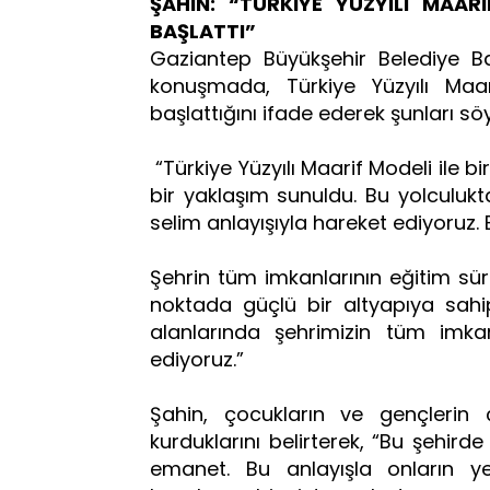
ŞAHİN: “TÜRKİYE YÜZYILI MAAR
BAŞLATTI”
Gaziantep Büyükşehir Belediye 
konuşmada, Türkiye Yüzyılı Maar
başlattığını ifade ederek şunları söy
“Türkiye Yüzyılı Maarif Modeli ile b
bir yaklaşım sunuldu. Bu yolculukta 
selim anlayışıyla hareket ediyoruz. Eğ
Şehrin tüm imkanlarının eğitim sür
noktada güçlü bir altyapıya sahip
alanlarında şehrimizin tüm imkanl
ediyoruz.”
Şahin, çocukların ve gençlerin
kurduklarını belirterek, “Bu şehird
emanet. Bu anlayışla onların ye