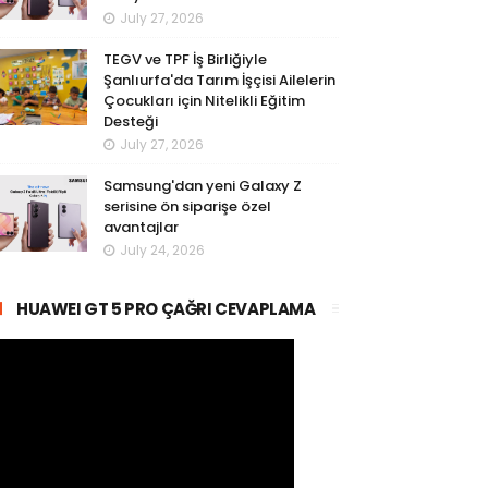
July 27, 2026
TEGV ve TPF İş Birliğiyle
Şanlıurfa'da Tarım İşçisi Ailelerin
Çocukları için Nitelikli Eğitim
Desteği
July 27, 2026
Samsung'dan yeni Galaxy Z
serisine ön siparişe özel
avantajlar
July 24, 2026
HUAWEI GT 5 PRO ÇAĞRI CEVAPLAMA