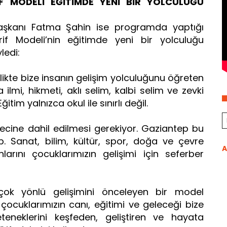
İF MODELİ EĞİTİMDE YENİ BİR YOLCULUĞU
Başkanı Fatma Şahin ise programda yaptığı
if Modeli’nin eğitimde yeni bir yolculuğu
ledi:
irlikte bize insanın gelişim yolculuğunu öğreten
ilmi, hikmeti, aklı selim, kalbi selim ve zevki
itim yalnızca okul ile sınırlı değil.
ecine dahil edilmesi gerekiyor. Gaziantep bu
. Sanat, bilim, kültür, spor, doğa ve çevre
A
arını çocuklarımızın gelişimi için seferber
 çok yönlü gelişimini önceleyen bir model
e çocuklarımızın canı, eğitimi ve geleceği bize
teneklerini keşfeden, geliştiren ve hayata