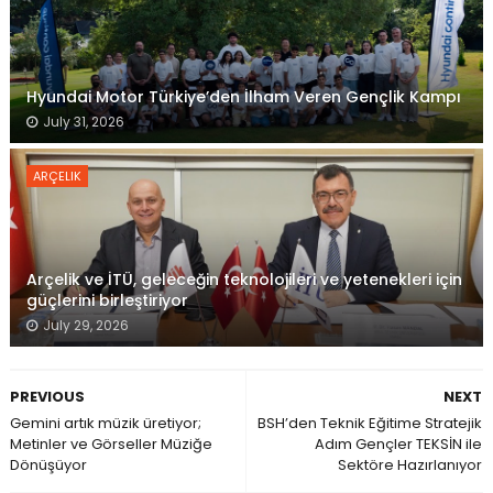
Hyundai Motor Türkiye’den İlham Veren Gençlik Kampı
July 31, 2026
ARÇELIK
Arçelik ve İTÜ, geleceğin teknolojileri ve yetenekleri için
güçlerini birleştiriyor
July 29, 2026
PREVIOUS
NEXT
Gemini artık müzik üretiyor;
BSH’den Teknik Eğitime Stratejik
Metinler ve Görseller Müziğe
Adım Gençler TEKSİN ile
Dönüşüyor
Sektöre Hazırlanıyor