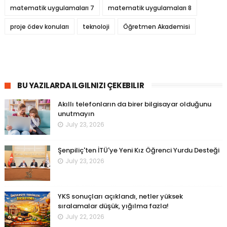
matematik uygulamaları 7
matematik uygulamaları 8
proje ödev konuları
teknoloji
Öğretmen Akademisi
BU YAZILARDA ILGILNIZI ÇEKEBILIR
Akıllı telefonların da birer bilgisayar olduğunu
unutmayın
July 23, 2026
Şenpiliç'ten İTÜ'ye Yeni Kız Öğrenci Yurdu Desteği
July 23, 2026
YKS sonuçları açıklandı, netler yüksek
sıralamalar düşük, yığılma fazla!
July 22, 2026