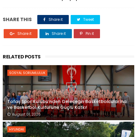
SHARE THIS
Share it
Tweet
Share it
Share it
Pin it
RELATED POSTS
SOSYAL SORUMLULUK
Tofaş Spor Kulübü’nden Geleceğin Basketbolcularına
ve Basketbol Kültürüne Güçlü Katkı!
August 01, 2026
HYUNDAI