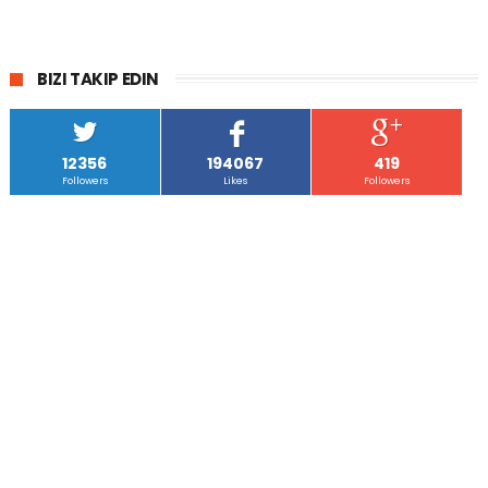
BIZI TAKIP EDIN
12356
194067
419
Followers
Likes
Followers