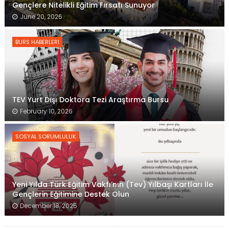
Gençlere Nitelikli Eğitim Fırsatı Sunuyor
June 20, 2026
BURS HABERLERI
TEV Yurt Dışı Doktora Tezi Araştırma Bursu
February 10, 2026
SOSYAL SORUMLULUK
Yeni Yılda Türk Eğitim Vakfı’nın (Tev) Yılbaşı Kartları İle
Gençlerin Eğitimine Destek Olun
December 18, 2025