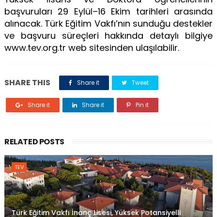
başvuruları 29 Eylül–16 Ekim tarihleri arasında
alınacak. Türk Eğitim Vakfı’nın sunduğu destekler
ve başvuru süreçleri hakkında detaylı bilgiye
www.tev.org.tr web sitesinden ulaşılabilir.
SHARE THIS
Share it
Tweet
Share it
Share it
Pin it
RELATED POSTS
TEV
Türk Eğitim Vakfı İnanç Lisesi, Yüksek Potansiyelli