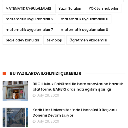
MATEMATİK UYGULAMALARI
Yazılı Soruları
YÖK ten haberler
matematik uygulamaları 5
matematik uygulamaları 6
matematik uygulamaları 7
matematik uygulamaları 8
proje ödev konuları
teknoloji
Öğretmen Akademisi
BU YAZILARDA ILGILNIZI ÇEKEBILIR
BİLGİ Hukuk Fakültesi ile baro sınavlarına hazırlık
platformu BARBRI arasında eğitim işbirliği
July 29, 2026
Kadir Has Üniversitesi’nde Lisansüstü Başvuru
Dönemi Devam Ediyor
July 29, 2026