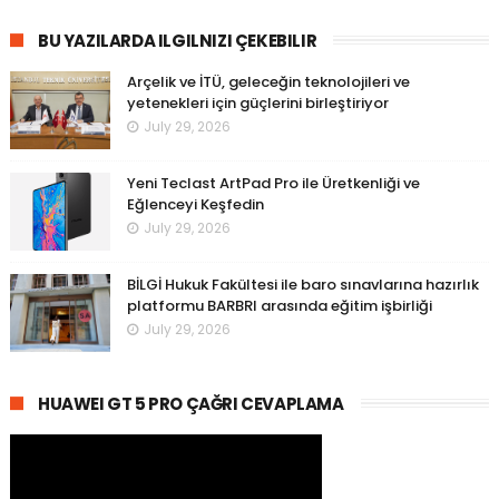
BU YAZILARDA ILGILNIZI ÇEKEBILIR
Arçelik ve İTÜ, geleceğin teknolojileri ve
yetenekleri için güçlerini birleştiriyor
July 29, 2026
Yeni Teclast ArtPad Pro ile Üretkenliği ve
Eğlenceyi Keşfedin
July 29, 2026
BİLGİ Hukuk Fakültesi ile baro sınavlarına hazırlık
platformu BARBRI arasında eğitim işbirliği
July 29, 2026
HUAWEI GT 5 PRO ÇAĞRI CEVAPLAMA