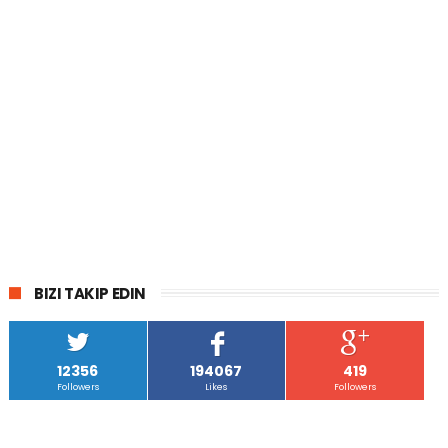
BIZI TAKIP EDIN
12356
194067
419
Followers
Likes
Followers