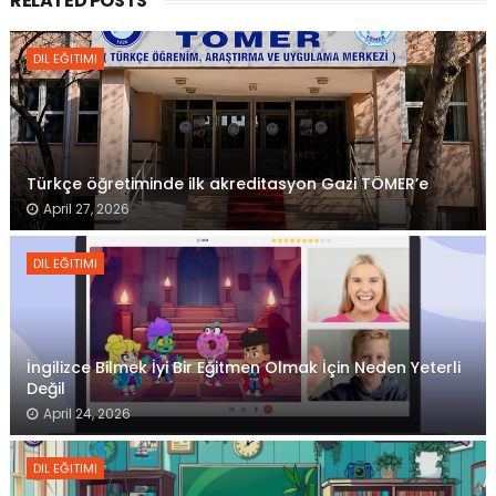
RELATED POSTS
DIL EĞITIMI
Türkçe öğretiminde ilk akreditasyon Gazi TÖMER’e
April 27, 2026
DIL EĞITIMI
İngilizce Bilmek İyi Bir Eğitmen Olmak İçin Neden Yeterli
Değil
April 24, 2026
DIL EĞITIMI