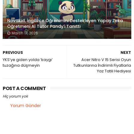
Novakid, İngilizce Öğrenimini Destekleyen Yapay Zeka
Öğretmeni Al Tutor Pandy’i Tanıttı
March 17, 2026
PREVIOUS
NEXT
YKS’ye giden yolda ‘kaygı’
Acer Nitro V 15 Serisi Oyun
tuzağına düşmeyin
Tutkunlarına İndirimli Fiyatlarla
Yaz Tatili Hediyesi
POST A COMMENT
Hiç yorum yok
Yorum Gönder