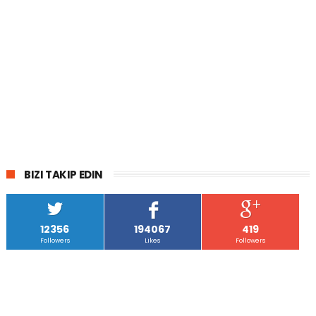
BIZI TAKIP EDIN
12356
194067
419
Followers
Likes
Followers