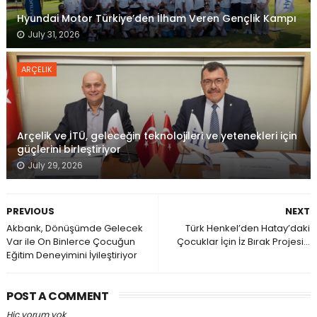
Hyundai Motor Türkiye’den İlham Veren Gençlik Kampı
July 31, 2026
ARÇELIK
Arçelik ve İTÜ, geleceğin teknolojileri ve yetenekleri için
güçlerini birleştiriyor
July 29, 2026
PREVIOUS
NEXT
Akbank, Dönüşümde Gelecek
Türk Henkel’den Hatay’daki
Var ile On Binlerce Çocuğun
Çocuklar İçin İz Bırak Projesi…
Eğitim Deneyimini İyileştiriyor
POST A COMMENT
Hiç yorum yok