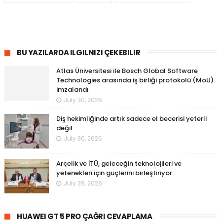
BU YAZILARDA ILGILNIZI ÇEKEBILIR
Atlas Üniversitesi ile Bosch Global Software
Technologies arasında iş birliği protokolü (MoU)
imzalandı
July 30, 2026
Diş hekimliğinde artık sadece el becerisi yeterli
değil
July 30, 2026
Arçelik ve İTÜ, geleceğin teknolojileri ve
yetenekleri için güçlerini birleştiriyor
July 29, 2026
HUAWEI GT 5 PRO ÇAĞRI CEVAPLAMA