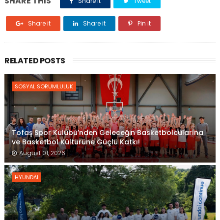
SHARE THIS
Share it
Tweet
Share it
Share it
Pin it
RELATED POSTS
SOSYAL SORUMLULUK
Tofaş Spor Kulübü’nden Geleceğin Basketbolcularına
ve Basketbol Kültürüne Güçlü Katkı!
August 01, 2026
HYUNDAI