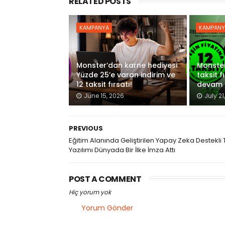
RELATED POSTS
KAMPANYA
KAMPANY
Monster’dan karne hediyesi
Monster
Yüzde 25’e varan indirim ve
taksit f
12 taksit fırsatı!
devam 
June 15, 2026
July 21
PREVIOUS
Eğitim Alanında Geliştirilen Yapay Zeka Destekli 
Yazılımı Dünyada Bir İlke İmza Attı
POST A COMMENT
Hiç yorum yok
Yorum Gönder