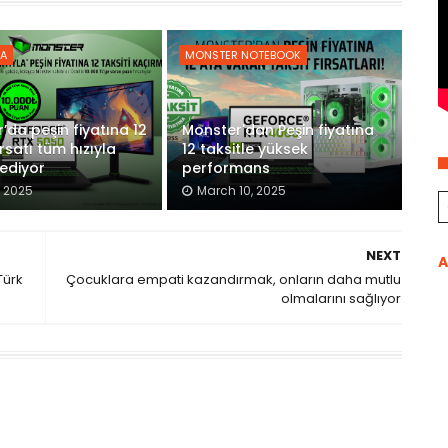
A
MONSTER NOTEBOOK
’da peşin fiyatına 12
Monster'dan Peşin fiyatına
ırsatı tüm hızıyla
12 taksitle yüksek
ediyor
performans
, 2025
March 10, 2025
NEXT
A
Türk
Çocuklara empati kazandırmak, onların daha mutlu
olmalarını sağlıyor