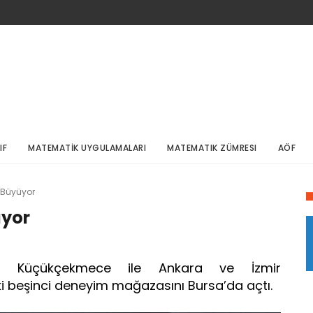
IF
MATEMATİK UYGULAMALARI
MATEMATIK ZÜMRESI
AÖF
e Büyüyor
üyor
köy, Küçükçekmece ile Ankara ve İzmir
i beşinci deneyim mağazasını Bursa’da açtı.