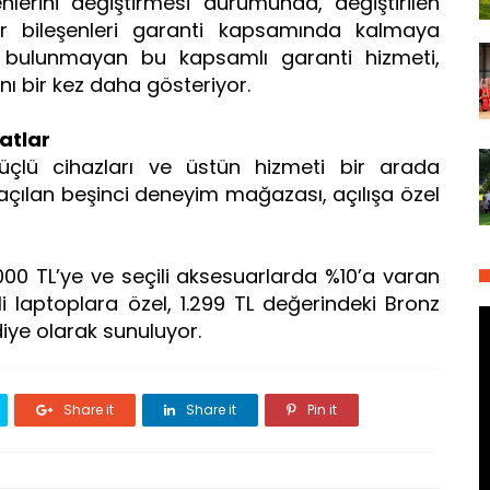
şenlerini değiştirmesi durumunda, değiştirilen
er bileşenleri garanti kapsamında kalmaya
 bulunmayan bu kapsamlı garanti hizmeti,
ını bir kez daha gösteriyor.
atlar
güçlü cihazları ve üstün hizmeti bir arada
ılan beşinci deneyim mağazası, açılışa özel
000 TL’ye ve seçili aksesuarlarda %10’a varan
ili laptoplara özel, 1.299 TL değerindeki Bronz
iye olarak sunuluyor.
Share it
Share it
Pin it