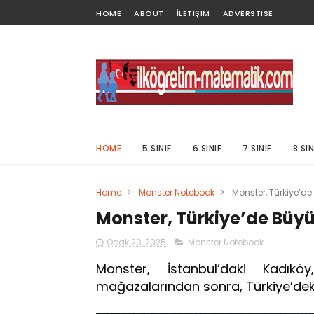
HOME
ABOUT
İLETIŞIM
ADVERSTISE
HOME
5.SINIF
6.SINIF
7.SINIF
8.SIN
Home
>
Monster Notebook
>
Monster, Türkiye’d
Monster, Türkiye’de Büy
Ocak 20, 2025
Monster Notebook
Monster, İstanbul’daki Kadı
mağazalarından sonra, Türkiye’dek