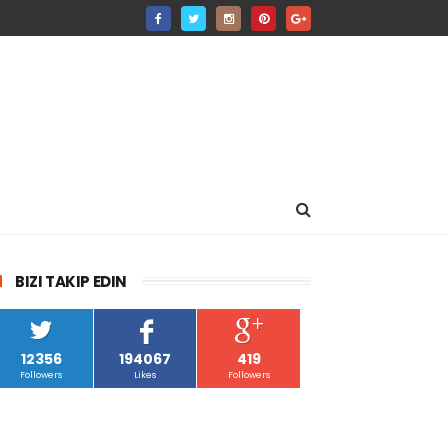
BIZI TAKIP EDIN
12356
194067
419
Followers
Likes
Followers