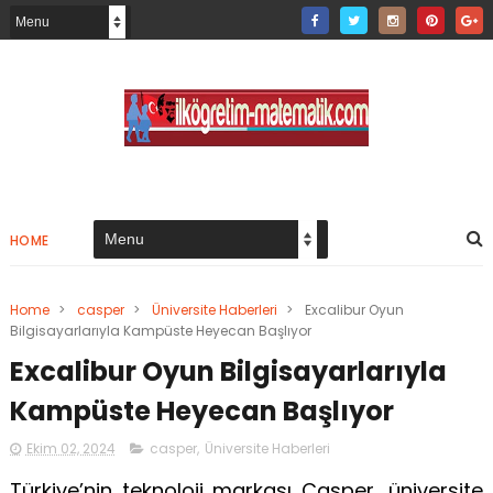
HOME
Home
>
casper
>
Üniversite Haberleri
>
Excalibur Oyun
Bilgisayarlarıyla Kampüste Heyecan Başlıyor
Excalibur Oyun Bilgisayarlarıyla
Kampüste Heyecan Başlıyor
Ekim 02, 2024
casper
,
Üniversite Haberleri
Türkiye’nin teknoloji markası Casper, üniversite