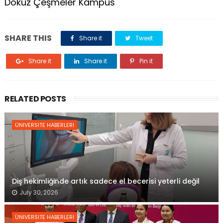
Dokuz Çeşmeler Kampüs
SHARE THIS
Share it
Tweet
Share it
Share it
Pin it
RELATED POSTS
ÜNIVERSITE HABERLERI
Diş hekimliğinde artık sadece el becerisi yeterli değil
July 30, 2026
ÜNIVERSITE HABERLERI