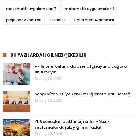
matematik uygulamaları 7
matematik uygulamaları 8
proje ödev konuları
teknoloji
Öğretmen Akademisi
BU YAZILARDA ILGILNIZI ÇEKEBILIR
Akıllı telefonların da birer bilgisayar olduğunu
unutmayın
July 23, 2026
Şenpiliç'ten İTÜ'ye Yeni Kız Öğrenci Yurdu Desteği
July 23, 2026
YKS sonuçları açıklandı, netler yüksek
sıralamalar düşük, yığılma fazla!
July 22, 2026