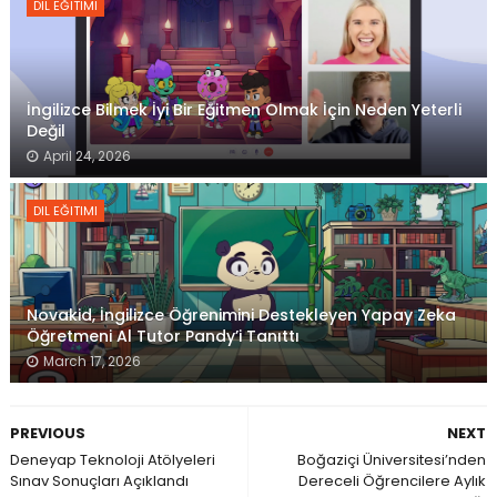
DIL EĞITIMI
İngilizce Bilmek İyi Bir Eğitmen Olmak İçin Neden Yeterli
Değil
April 24, 2026
DIL EĞITIMI
Novakid, İngilizce Öğrenimini Destekleyen Yapay Zeka
Öğretmeni Al Tutor Pandy’i Tanıttı
March 17, 2026
PREVIOUS
NEXT
Deneyap Teknoloji Atölyeleri
Boğaziçi Üniversitesi’nden
Sınav Sonuçları Açıklandı
Dereceli Öğrencilere Aylık