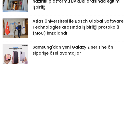
hazırlık platformu BARBRI arasında eğitim
işbirliği
Atlas Üniversitesi ile Bosch Global Software
Technologies arasında iş birliği protokolü
(MoU) imzalandı
Samsung'dan yeni Galaxy Z serisine ön
siparişe özel avantajlar