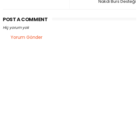
Nakdi Burs Desteği
POST A COMMENT
Hiç yorum yok
Yorum Gönder