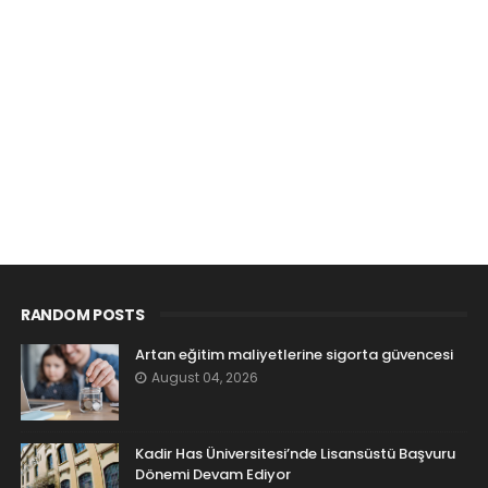
RANDOM POSTS
Artan eğitim maliyetlerine sigorta güvencesi
August 04, 2026
Kadir Has Üniversitesi’nde Lisansüstü Başvuru
Dönemi Devam Ediyor