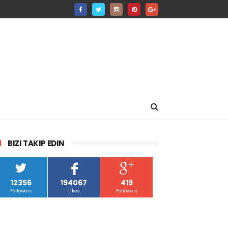
BIZI TAKIP EDIN
12356
194067
419
Followers
Likes
Followers