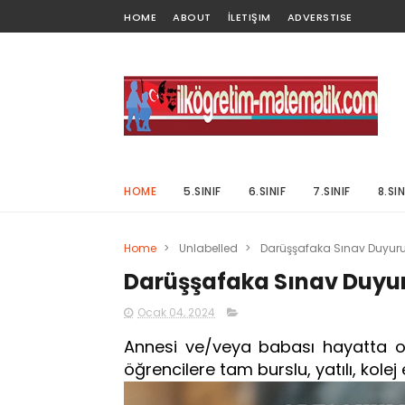
HOME
ABOUT
İLETIŞIM
ADVERSTISE
HOME
5.SINIF
6.SINIF
7.SINIF
8.SIN
Home
>
Unlabelled
>
Darüşşafaka Sınav Duyur
Darüşşafaka Sınav Duyu
Ocak 04, 2024
Annesi ve/veya babası hayatta ol
öğrencilere tam burslu, yatılı, kolej