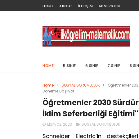
HOME
ABOUT
İLETIŞIM
ADVERSTISE
HOME
5.SINIF
6.SINIF
7.SINIF
8.SIN
Home
>
SOSYAL SORUMLULUK
>
Öğretmenler 2030 
Döneme Başlıyor
Öğretmenler 2030 Sürdür
İklim Seferberliği Eğitim
Ekim 02, 2023
SOSYAL SORUMLULUK
Schneider Electric’in destekçil