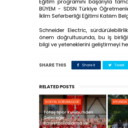
Eğitim programını başarıyla tam
BÜYEM - SDSN Türkiye Öğretmenler
İklim Seferberliği Eğitimi Katılım Be
Schneider Electric, sürdürülebili
önem doğrultusunda, bu iş birliğiy
bilgi ve yeteneklerini geliştirmeyi he
SHARE THIS
Share it
Tweet
RELATED POSTS
SOSYAL SORUMLULUK
HYUNDAI
Tofaş Spor Kulübü’nden
Geleceğin
Basketbolcularına ve