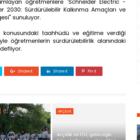
amlayan öğretmenlere "Schneider Electric -
 2030: Sürdürülebilir Kalkınma Amaçları ve
lgesi" sunuluyor.
rlik konusundaki taahhüdü ve eğitime verdiği
le öğretmenlerin sürdürülebilirlik alanındaki
defliyor.
Share it
Share it
Pin it
ARÇELIK
Arçelik ve İTÜ, geleceğin