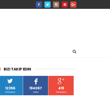
BIZI TAKIP EDIN
12356
194067
419
Followers
Likes
Followers