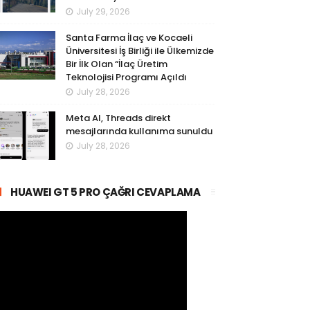
July 29, 2026
Santa Farma İlaç ve Kocaeli
Üniversitesi İş Birliği ile Ülkemizde
Bir İlk Olan “İlaç Üretim
Teknolojisi Programı Açıldı
July 28, 2026
Meta AI, Threads direkt
mesajlarında kullanıma sunuldu
July 28, 2026
HUAWEI GT 5 PRO ÇAĞRI CEVAPLAMA