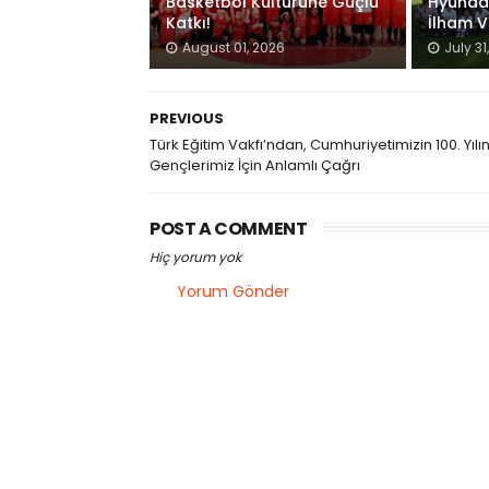
Basketbol Kültürüne Güçlü
Hyundai
Katkı!
İlham V
August 01, 2026
July 31
PREVIOUS
Türk Eğitim Vakfı’ndan, Cumhuriyetimizin 100. Yıl
Gençlerimiz İçin Anlamlı Çağrı
POST A COMMENT
Hiç yorum yok
Yorum Gönder