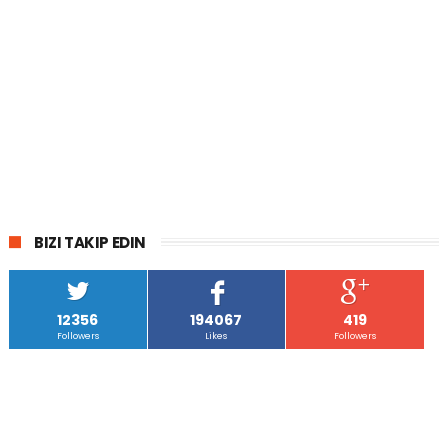
BIZI TAKIP EDIN
12356
194067
419
Followers
Likes
Followers