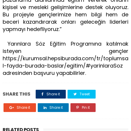
kişisel ve mesleki gelişimlerine destek oluyoruz.
Bu projeyle gençlerimize hem bilgi hem de
beceri kazandırarak onları geleceğin liderleri
yapmayı hedefliyoruz.”
Yarınlara Söz Eğitim Programına katılmak
isteyen gençler
https://kurumsal.hepsiburada.com/tr/toplumsa
l-fayda-burada-baslar/egitim/#yarinlaraSoz
adresinden başvuru yapabilirler.
SHARE THIS
Share it
Tweet
Share it
Share it
Pin it
RELATED POSTS