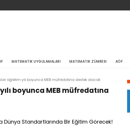
IF
MATEMATİK UYGULAMALARI
MATEMATIK ZÜMRESI
AÖF
ları öğretim yılı boyunca MEB müfredatına destek olacak
 yılı boyunca MEB müfredatına
la Dünya Standartlarında Bir Eğitim Görecek!