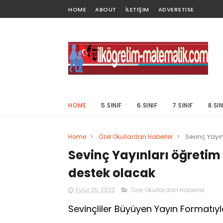
HOME
ABOUT
İLETIŞIM
ADVERSTISE
HOME
5.SINIF
6.SINIF
7.SINIF
8.SIN
Home
>
Özel Okullardan Haberler
>
Sevinç Yayın
Sevinç Yayınları öğretim
destek olacak
Eylül 25, 2023
Özel Okullardan Haberler
Sevinçliler Büyüyen Yayın Formatıy