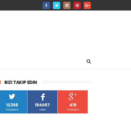
BIZI TAKIP EDIN
12356
194067
419
Followers
Likes
Followers