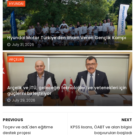
HYUNDAI
Hyundai Motor Türkiye’den İlham Veren Gençlik Kampı
July 31, 2026
ARÇELIK
Arçelik ve İTÜ, geleceğin teknolojileri ve yetenekleri için
güçlerini birleştiriyor
July 29, 2026
PREVIOUS
NEXT
Toçev ve adL'den eğitime
KPSS lisans, ÖABT ve alan bilgisi
destek projesi
başvuruları başladı