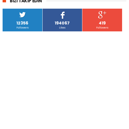
BIZI TAKIP EDIN
12356
194067
419
Followers
Likes
Followers