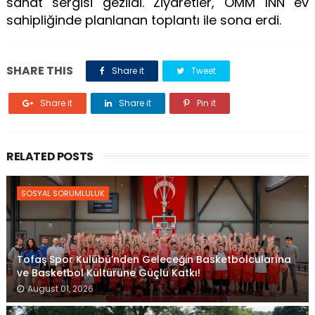
sanat sergisi gezildi. Ziyaretler, OMM INN ev
sahipliğinde planlanan toplantı ile sona erdi.
SHARE THIS
Share it
Tweet
Share it
Share it
Pin it
RELATED POSTS
SOSYAL SORUMLULUK
Tofaş Spor Kulübü’nden Geleceğin Basketbolcularına
ve Basketbol Kültürüne Güçlü Katkı!
August 01, 2026