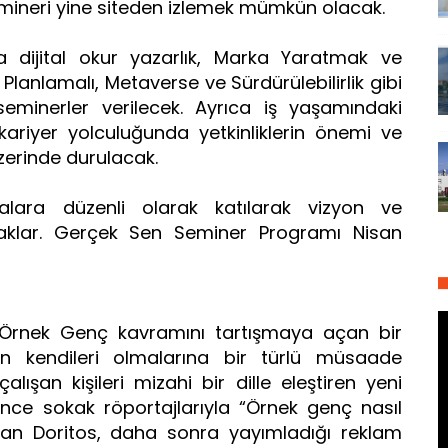
semineri yine siteden izlemek mümkün olacak.
dijital okur yazarlık, Marka Yaratmak ve
ıl Planlamalı, Metaverse ve Sürdürülebilirlik gibi
eminerler verilecek. Ayrıca iş yaşamındaki
ariyer yolculuğunda yetkinliklerin önemi ve
üzerinde durulacak.
alara düzenli olarak katılarak vizyon ve
caklar. Gerçek Sen Seminer Programı Nisan
i Örnek Genç kavramını tartışmaya açan bir
rin kendileri olmalarına bir türlü müsaade
ışan kişileri mizahi bir dille eleştiren yeni
e sokak röportajlarıyla “Örnek genç nasıl
yan Doritos, daha sonra yayımladığı reklam