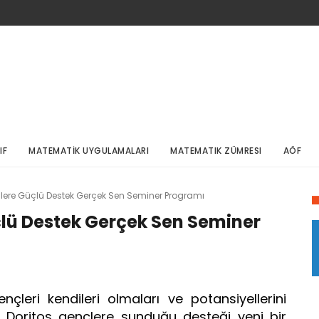
IF
MATEMATİK UYGULAMALARI
MATEMATIK ZÜMRESI
AÖF
çlere Güçlü Destek Gerçek Sen Seminer Programı
çlü Destek Gerçek Sen Seminer
çleri kendileri olmaları ve potansiyellerini
n Doritos gençlere sunduğu desteği yeni bir