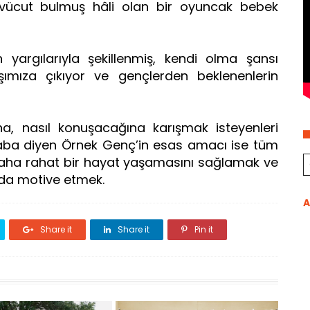
 vücut bulmuş hâli olan bir oyuncak bebek
.
yargılarıyla şekillenmiş, kendi olma şansı
şımıza çıkıyor ve gençlerden beklenenlerin
na, nasıl konuşacağına karışmak isteyenleri
ba diyen Örnek Genç’in esas amacı ise tüm
 daha rahat bir hayat yaşamasını sağlamak ve
nda motive etmek.
A
Share it
Share it
Pin it