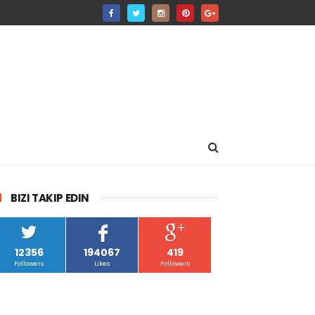
BIZI TAKIP EDIN
12356
194067
419
Followers
Likes
Followers