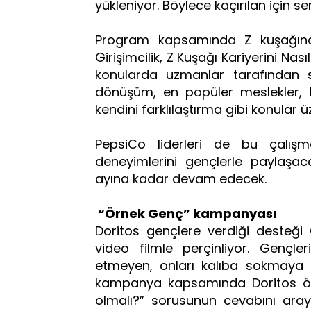
yükleniyor. Böylece kaçırılan için 
Program kapsamında Z kuşağına 
Girişimcilik, Z Kuşağı Kariyerini Nas
konularda uzmanlar tarafından s
dönüşüm, en popüler meslekler, k
kendini farklılaştırma gibi konular 
PepsiCo liderleri de bu çalışm
deneyimlerini gençlerle paylaşa
ayına kadar devam edecek.
“Örnek Genç” kampanyası
Doritos gençlere verdiği desteğ
video filmle perçinliyor. Gençle
etmeyen, onları kalıba sokmaya çal
kampanya kapsamında Doritos önc
olmalı?” sorusunun cevabını ara