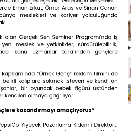
:00’da gerçekleşecek “Geleceğin Meseleleri”
erde Erhan Erkut, Ömer Aras ve Sinan Canan
ünya meslekleri ve kariyer yolculuğunda
ak.
 olan Gerçek Sen Seminer Programı’nda iş
ni meslek ve yetkinlikler, sürdürülebilirlik,
i
cel konu uzmanlar tarafından gençlere
 kapsamında “Örnek Genç” reklam filmini de
i belirli kalıplara sokmak isteyen ve kendi ön
ışanlar, bir oyuncak bebek figürü üstünden
ler kendileri olmaya çağrılıyor.
 gençlere kazandırmayı amaçlıyoruz”
 PepsiCo Yiyecek Pazarlama Kıdemli Direktörü