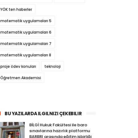
YÖK ten haberler
matematik uygulamaları 5
matematik uygulamaları 6
matematik uygulamaları 7
matematik uygulamaları 8
proje ödev konuları
teknoloji
Öğretmen Akademisi
BU YAZILARDA ILGILNIZI ÇEKEBILIR
BİLGİ Hukuk Fakültesi ile baro
sınavlarına hazırlık platformu
BARBRI arasında eğitim işbirliği