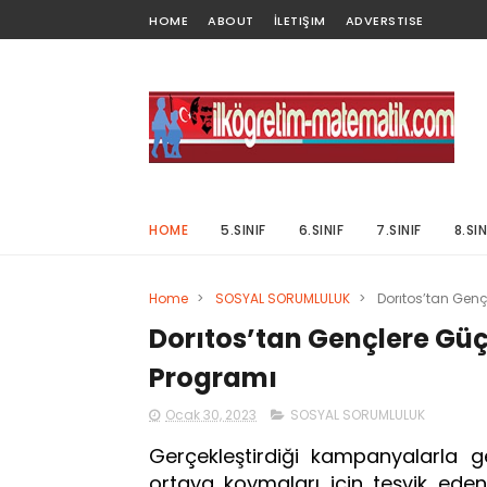
HOME
ABOUT
İLETIŞIM
ADVERSTISE
HOME
5.SINIF
6.SINIF
7.SINIF
8.SIN
Home
>
SOSYAL SORUMLULUK
>
Dorıtos’tan Gen
Dorıtos’tan Gençlere Gü
Programı
Ocak 30, 2023
SOSYAL SORUMLULUK
Gerçekleştirdiği kampanyalarla gen
ortaya koymaları için teşvik ede