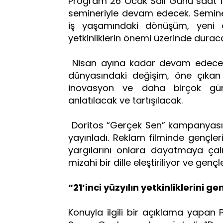
Program 26 Ocak Salı Günü saat 19
semineriyle devam edecek. Semin
iş yaşamındaki dönüşüm, yeni d
yetkinliklerin önemi üzerinde durac
Nisan ayına kadar devam edecek
dünyasındaki değişim, öne çıkan ye
inovasyon ve daha birçok gün
anlatılacak ve tartışılacak.
Doritos “Gerçek Sen” kampanyası
yayınladı. Reklam filminde gençler
yargılarını onlara dayatmaya çal
mizahi bir dille eleştiriliyor ve genç
“21’inci yüzyılın yetkinliklerini
Konuyla ilgili bir açıklama yapan