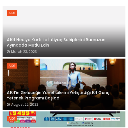
A101
A101 Hediye Kartı ile İhtiyaç Sahiplerini Ramazan
Ayındada Mutlu Edin
March 23, 2023
A101
A101’in Geleceğin Yöneticilerini Yetiştirdiği 101 Genç
Yetenek Programı Başladı
August 22, 2022
A101