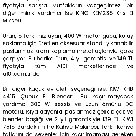
fiyatıyla satışta. Mutfakların vazgeçilmezi bir
diğer minik yardımcı ise KING KEM235 Kris El
Mikseri.
Ürün, 5 farklı hız ayarı, 400 W motor gücü, kolay
saklama için üretilen aksesuar standı, yıkanabilir
paslanmaz krom kaplama metal uçlarıyla göze
çarpıyor. Bu harika ürün; 4 yıl garantisi ve 149 TL
fiyatıyla tüm A101 marketlerinde ve
a101.com.tr’de.
Bir diğer küçük ev aleti seçeneği ise, KIWI KHB
4415 Çubuk El Blender’ı. Bu kaçırılmayacak
yardımcı 300 W sessiz ve uzun ömürlü DC
motoru, ısıya dayanıklı paslanmaz çelik bıçak ve
blender başlığı ve 2 yıl garantisiyle 139 TL. KIWI
7515 Bardaklı Filtre Kahve Makinesi; farklı kahve
tatlarını da sevenler için kaçırılmaması gereken