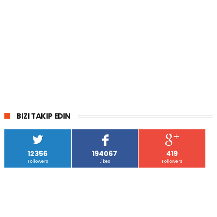
BIZI TAKIP EDIN
12356
194067
419
Followers
Likes
Followers