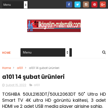
HOME
Home
>
a101
>
a101 14 şubat ürünleri
a101 14 şubat ürünleri
Şubat 15, 2022
a101
TOSHIBA 50UL2163DT/50UL2063DT 50" Ultra HD
Smart TV 4K ultra HD görüntü kalitesi, 3 adet
HDMI ve 2 adet USB media player girişine sahip.