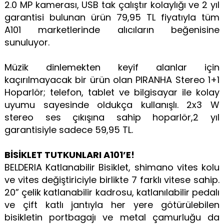
2.0 MP kamerası, USB tak çalıştır kolaylığı ve 2 yıl
garantisi bulunan ürün 79,95 TL fiyatıyla tüm
A101 marketlerinde alıcıların beğenisine
sunuluyor.
Müzik dinlemekten keyif alanlar için
kaçırılmayacak bir ürün olan PIRANHA Stereo 1+1
Hoparlör; telefon, tablet ve bilgisayar ile kolay
uyumu sayesinde oldukça kullanışlı. 2x3 W
stereo ses çıkışına sahip hoparlör,2 yıl
garantisiyle sadece 59,95 TL.
BİSİKLET TUTKUNLARI A101’E!
BELDERIA Katlanabilir Bisiklet, shimano vites kolu
ve vites değiştiriciyle birlikte 7 farklı vitese sahip.
20” çelik katlanabilir kadrosu, katlanılabilir pedalı
ve çift katlı jantıyla her yere götürülebilen
bisikletin portbagajı ve metal çamurluğu da