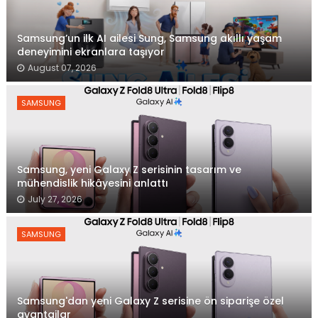
Samsung’un ilk AI ailesi Sung, Samsung akıllı yaşam
deneyimini ekranlara taşıyor
August 07, 2026
SAMSUNG
Samsung, yeni Galaxy Z serisinin tasarım ve
mühendislik hikâyesini anlattı
July 27, 2026
SAMSUNG
Samsung'dan yeni Galaxy Z serisine ön siparişe özel
avantajlar