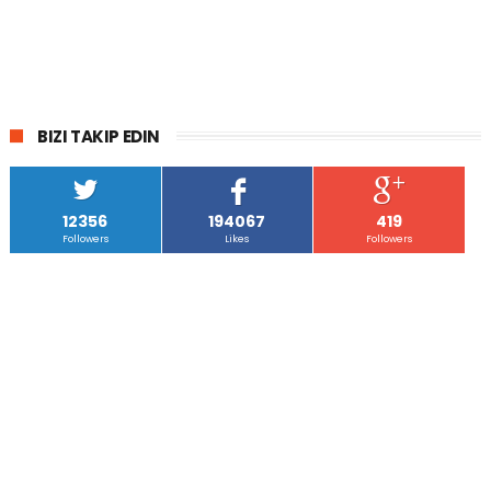
BIZI TAKIP EDIN
12356
194067
419
Followers
Likes
Followers