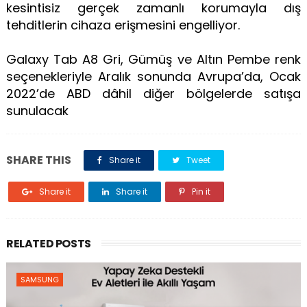
kesintisiz gerçek zamanlı korumayla dış
tehditlerin cihaza erişmesini engelliyor.
Galaxy Tab A8 Gri, Gümüş ve Altın Pembe renk
seçenekleriyle Aralık sonunda Avrupa’da, Ocak
2022’de ABD dâhil diğer bölgelerde satışa
sunulacak
SHARE THIS
Share it
Tweet
Share it
Share it
Pin it
RELATED POSTS
SAMSUNG