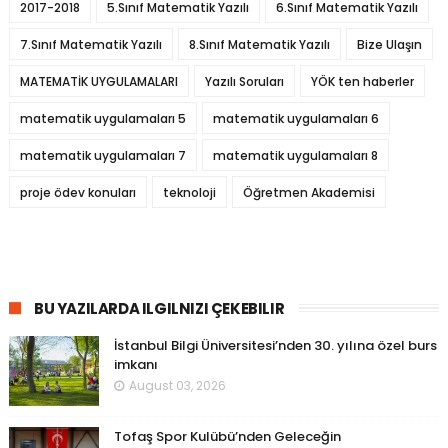
2017-2018
5.Sınıf Matematik Yazılı
6.Sınıf Matematik Yazılı
7.Sınıf Matematik Yazılı
8.Sınıf Matematik Yazılı
Bize Ulaşın
MATEMATİK UYGULAMALARI
Yazılı Soruları
YÖK ten haberler
matematik uygulamaları 5
matematik uygulamaları 6
matematik uygulamaları 7
matematik uygulamaları 8
proje ödev konuları
teknoloji
Öğretmen Akademisi
BU YAZILARDA ILGILNIZI ÇEKEBILIR
İstanbul Bilgi Üniversitesi’nden 30. yılına özel burs
imkanı
August 03, 2026
Tofaş Spor Kulübü’nden Geleceğin