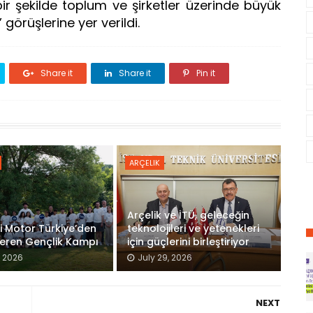
r şekilde toplum ve şirketler üzerinde büyük
 görüşlerine yer verildi.
Share it
Share it
Pin it
ARÇELIK
Arçelik ve İTÜ, geleceğin
 Motor Türkiye’den
teknolojileri ve yetenekleri
eren Gençlik Kampı
için güçlerini birleştiriyor
, 2026
July 29, 2026
NEXT