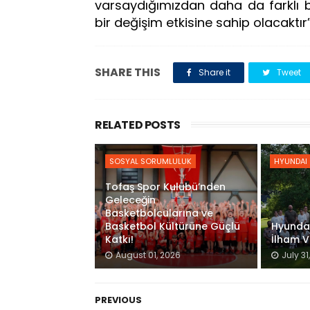
varsaydığımızdan daha da farklı bi
bir değişim etkisine sahip olacaktır”
SHARE THIS
Share it
Tweet
RELATED POSTS
SOSYAL SORUMLULUK
HYUNDAI
Tofaş Spor Kulübü’nden
Geleceğin
Basketbolcularına ve
Basketbol Kültürüne Güçlü
Hyundai
Katkı!
İlham V
August 01, 2026
July 31
PREVIOUS