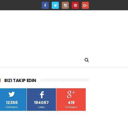
BIZI TAKIP EDIN
12356
194067
419
Followers
Likes
Followers