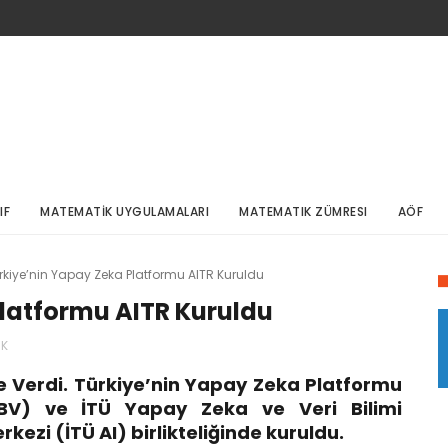
IF
MATEMATİK UYGULAMALARI
MATEMATIK ZÜMRESI
AÖF
rkiye’nin Yapay Zeka Platformu AITR Kuruldu
Platformu AITR Kuruldu
UK
le Verdi. Türkiye’nin Yapay Zeka Platformu
(TBV) ve İTÜ Yapay Zeka ve Veri Bilimi
ezi (İTÜ AI) birlikteliğinde kuruldu.