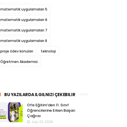
matematik uygulamaları 5
matematik uygulamaları 6
matematik uygulamaları 7
matematik uygulamaları 8
proje ödev konuları
teknoloji
Öğretmen Akademisi
BU YAZILARDA ILGILNIZI ÇEKEBILIR
Ofis Eğitim’den 11. Sınıf
Öğrencilerine Erken Başarı
Çağrısı
July 23, 2026