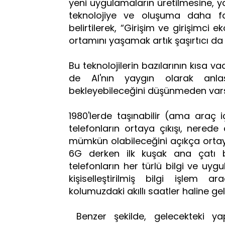
yeni uygulamaların üretilmesine, ya
teknolojiye ve oluşuma daha fa
belirtilerek, “Girişim ve girişimci e
ortamını yaşamak artık şaşırtıcı da
Bu teknolojilerin bazılarının kısa 
de AI'nın yaygın olarak anlaşı
bekleyebileceğini düşünmeden va
1980'lerde taşınabilir (ama araç i
telefonların ortaya çıkışı, nered
mümkün olabileceğini açıkça orta
6G derken ilk kuşak ana çatı bi
telefonların her türlü bilgi ve uy
kişiselleştirilmiş bilgi işlem a
kolumuzdaki akıllı saatler haline ge
Benzer şekilde, gelecekteki ya