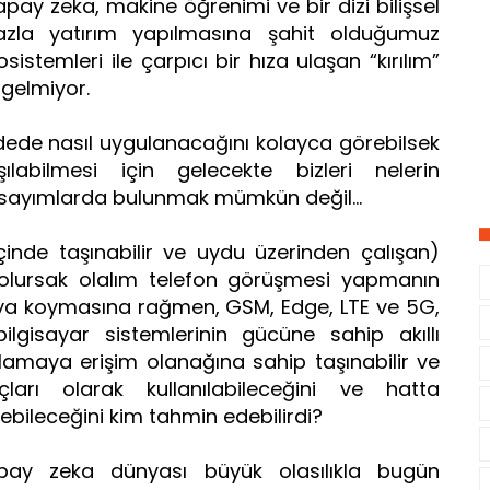
pay zeka, makine öğrenimi ve bir dizi bilişsel
zla yatırım yapılmasına şahit olduğumuz
kosistemleri ile çarpıcı bir hıza ulaşan “kırılım”
 gelmiyor.
vadede nasıl uygulanacağını kolayca görebilsek
labilmesi için gelecekte bizleri nelerin
rsayımlarda bulunmak mümkün değil…
çinde taşınabilir ve uydu üzerinden çalışan)
e olursak olalım telefon görüşmesi yapmanın
ya koymasına rağmen, GSM, Edge, LTE ve 5G,
lgisayar sistemlerinin gücüne sahip akıllı
gulamaya erişim olanağına sahip taşınabilir ve
raçları olarak kullanılabileceğini ve hatta
lebileceğini kim tahmin edebilirdi?
pay zeka dünyası büyük olasılıkla bugün