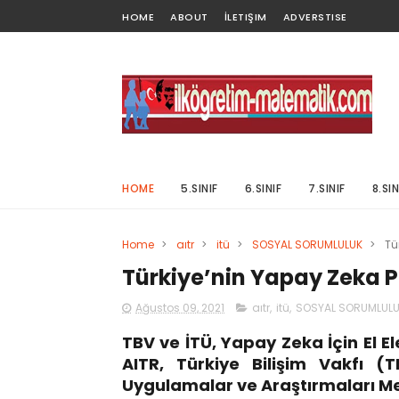
HOME
ABOUT
İLETIŞIM
ADVERSTISE
HOME
5.SINIF
6.SINIF
7.SINIF
8.SIN
Home
>
aıtr
>
itü
>
SOSYAL SORUMLULUK
>
Tü
Türkiye’nin Yapay Zeka 
Ağustos 09, 2021
aıtr
,
itü
,
SOSYAL SORUMLUL
TBV ve İTÜ, Yapay Zeka İçin El E
AITR, Türkiye Bilişim Vakfı 
Uygulamalar ve Araştırmaları Merk