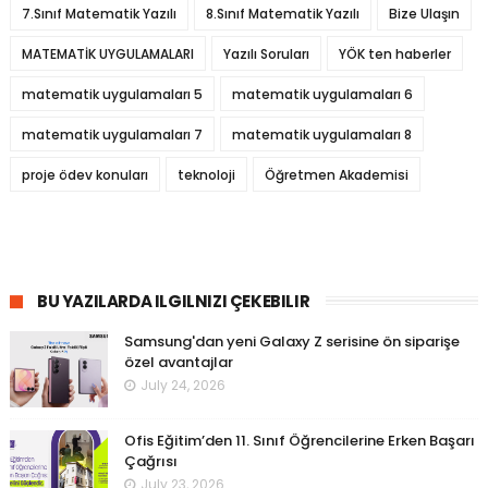
7.Sınıf Matematik Yazılı
8.Sınıf Matematik Yazılı
Bize Ulaşın
MATEMATİK UYGULAMALARI
Yazılı Soruları
YÖK ten haberler
matematik uygulamaları 5
matematik uygulamaları 6
matematik uygulamaları 7
matematik uygulamaları 8
proje ödev konuları
teknoloji
Öğretmen Akademisi
BU YAZILARDA ILGILNIZI ÇEKEBILIR
Samsung'dan yeni Galaxy Z serisine ön siparişe
özel avantajlar
July 24, 2026
Ofis Eğitim’den 11. Sınıf Öğrencilerine Erken Başarı
Çağrısı
July 23, 2026