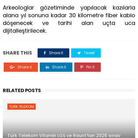
Arkeologlar gözetiminde yapılacak kazılarla
alana yıl sonuna kadar 30 kilometre fiber kablo
döşenecek ve tarihi alan uçta uca
dijitalleştirilecek.
SHARE THIS
Share it
Tweet
Share it
Share it
Pin it
RELATED POSTS
TURK TELEKOM
Türk Telekom Vitamin LGS ve Raunt’tan 2026 sınav