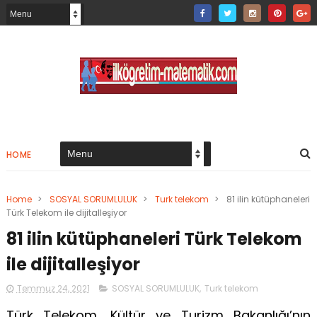
HOME
Home
>
SOSYAL SORUMLULUK
>
Turk telekom
>
81 ilin kütüphaneleri
Türk Telekom ile dijitalleşiyor
81 ilin kütüphaneleri Türk Telekom
ile dijitalleşiyor
Temmuz 24, 2021
SOSYAL SORUMLULUK
,
Turk telekom
Türk Telekom, Kültür ve Turizm Bakanlığı’nın