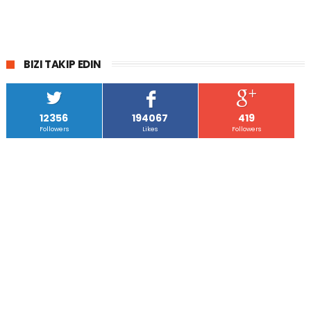
BIZI TAKIP EDIN
12356
194067
419
Followers
Likes
Followers