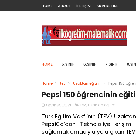
HOME
ABOUT
İLETIŞIM
ADVERSTISE
HOME
5.SINIF
6.SINIF
7.SINIF
8.SIN
Home
>
tev
>
Uzaktan eğitim
>
Pepsi 150 öğre
Pepsi 150 öğrencinin eği
Ocak 09, 2021
tev
,
Uzaktan eğitim
Türk Eğitim Vakfı’nın (TEV) Uzaktan
PepsiCo’dan Teknolojiye erişim i
sağlamak amacıyla yola çıkan TEV’e