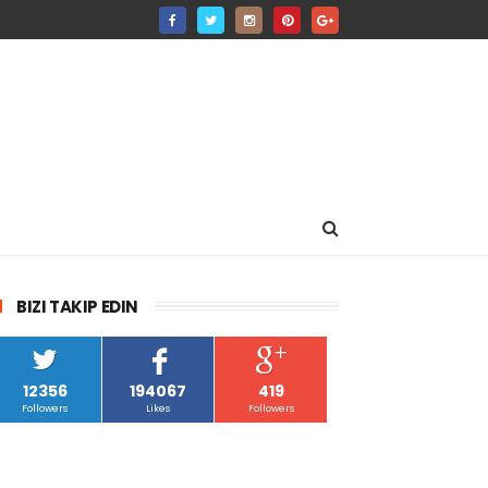
BIZI TAKIP EDIN
12356
194067
419
Followers
Likes
Followers