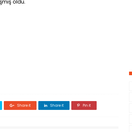
şmış oldu.
Share it
Share it
Pin it