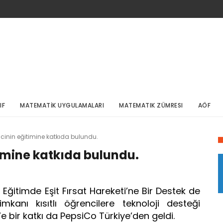
IF
MATEMATİK UYGULAMALARI
MATEMATIK ZÜMRESI
AÖF
ncinin eğitimine katkıda bulundu.
timine katkıda bulundu.
 Eğitimde Eşit Fırsat Hareketi’ne Bir Destek de
mkanı kısıtlı öğrencilere teknoloji desteği
 bir katkı da PepsiCo Türkiye’den geldi.