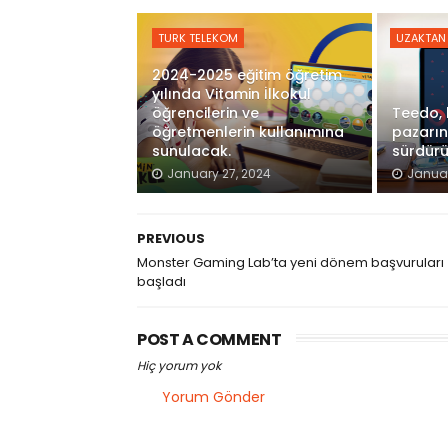
TURK TELEKOM
UZAKTAN 
2024-2025 eğitim öğretim
yılında Vitamin İlkokul
öğrencilerin ve
Teedo, 
öğretmenlerin kullanımına
pazarın
sunulacak.
sürdür
January 27, 2024
Januar
PREVIOUS
Monster Gaming Lab’ta yeni dönem başvuruları
başladı
POST A COMMENT
Hiç yorum yok
Yorum Gönder