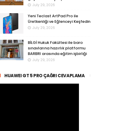
July 29, 2026
Yeni Teclast ArtPad Pro ile
Üretkenliği ve Eğlenceyi Keşfedin
July 29, 2026
BİLGİ Hukuk Fakültesi ile baro
sınavlarına hazırlık platformu
BARBRI arasında eğitim işbirliği
July 29, 2026
HUAWEI GT 5 PRO ÇAĞRI CEVAPLAMA