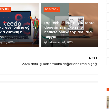
EĞITIM
LOGITECH
Logitech Scribe, beyaz tahta
küresel online eğitim
deneyimini mükemmel
da yükselişini
netlikte online toplantılara
üyor
taşıyor
y 15, 2024
February 24, 2022
NEXT
2024 ders içi performans değerlendirme ölçeği