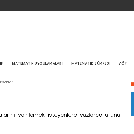
IF
MATEMATİK UYGULAMALARI
MATEMATIK ZÜMRESI
AÖF
ırsatları
alarını yenilemek isteyenlere yüzlerce ürünü