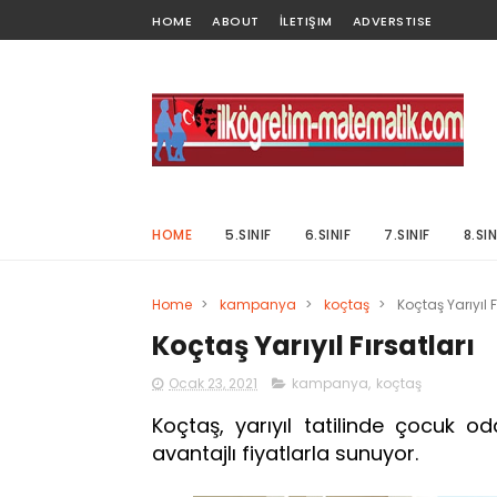
HOME
ABOUT
İLETIŞIM
ADVERSTISE
HOME
5.SINIF
6.SINIF
7.SINIF
8.SIN
Home
>
kampanya
>
koçtaş
>
Koçtaş Yarıyıl F
Koçtaş Yarıyıl Fırsatları
Ocak 23, 2021
kampanya
,
koçtaş
Koçtaş, yarıyıl tatilinde çocuk od
avantajlı fiyatlarla sunuyor.