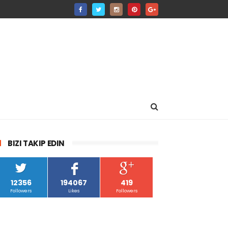
BIZI TAKIP EDIN
12356
194067
419
Followers
Likes
Followers