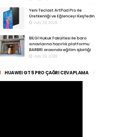
Yeni Teclast ArtPad Pro ile
Üretkenliği ve Eğlenceyi Keşfedin
July 29, 2026
BİLGİ Hukuk Fakültesi ile baro
sınavlarına hazırlık platformu
BARBRI arasında eğitim işbirliği
July 29, 2026
HUAWEI GT 5 PRO ÇAĞRI CEVAPLAMA