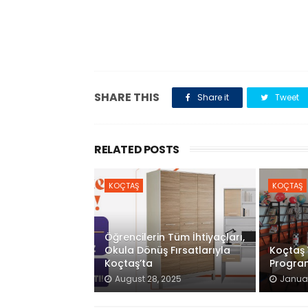
SHARE THIS
Share it
Tweet
RELATED POSTS
KOÇTAŞ
KOÇTAŞ
Öğrencilerin Tüm İhtiyaçları,
Okula Dönüş Fırsatlarıyla
Koçtaş 
Koçtaş’ta
Program
August 28, 2025
Januar