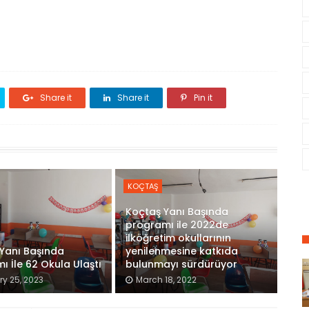
Share it
Share it
Pin it
KOÇTAŞ
Koçtaş Yanı Başında
programı ile 2022de
ilköğretim okullarının
Yanı Başında
yenilenmesine katkıda
ı İle 62 Okula Ulaştı
bulunmayı sürdürüyor
y 25, 2023
March 18, 2022