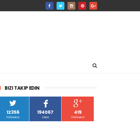
BIZI TAKIP EDIN
12356
194067
419
Followers
Likes
Followers