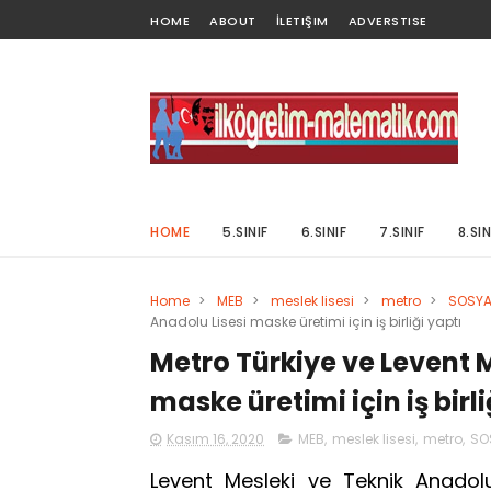
HOME
ABOUT
İLETIŞIM
ADVERSTISE
HOME
5.SINIF
6.SINIF
7.SINIF
8.SIN
Home
>
MEB
>
meslek lisesi
>
metro
>
SOSYA
Anadolu Lisesi maske üretimi için iş birliği yaptı
Metro Türkiye ve Levent M
maske üretimi için iş birli
Kasım 16, 2020
MEB
,
meslek lisesi
,
metro
,
SO
Levent Mesleki ve Teknik Anadolu 