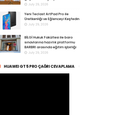
July 29, 2026
Yeni Teclast ArtPad Pro ile
Üretkenliği ve Eğlenceyi Keşfedin
July 29, 2026
BİLGİ Hukuk Fakültesi ile baro
sınavlarına hazırlık platformu
BARBRI arasında eğitim işbirliği
July 29, 2026
HUAWEI GT 5 PRO ÇAĞRI CEVAPLAMA