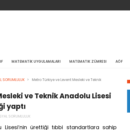
IF
MATEMATİK UYGULAMALARI
MATEMATIK ZÜMRESI
AÖF
L SORUMLULUK
>
Metro Türkiye ve Levent Mesleki ve Teknik
esleki ve Teknik Anadolu Lisesi
ği yaptı
SYAL SORUMLULUK
Lisesi’nin ürettiği tıbbi standartlara sahip