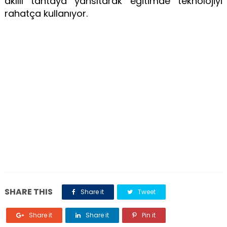
akıllı tahtaya yansıtarak eğitimde teknolojiyi
rahatça kullanıyor.
SHARE THIS
Share it
Tweet
Share it
Share it
Pin it