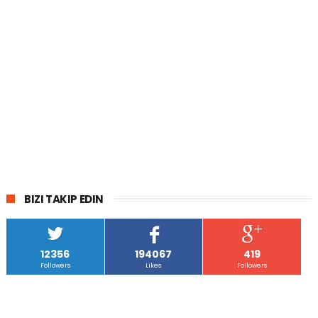
BIZI TAKIP EDIN
12356
194067
419
Followers
Likes
Followers