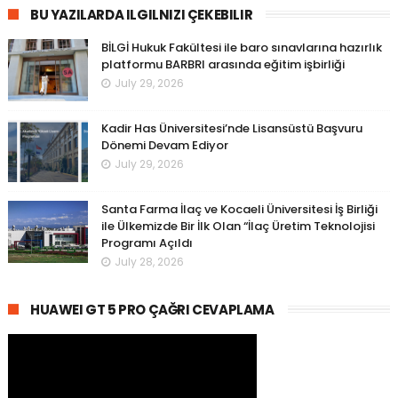
BU YAZILARDA ILGILNIZI ÇEKEBILIR
BİLGİ Hukuk Fakültesi ile baro sınavlarına hazırlık
platformu BARBRI arasında eğitim işbirliği
July 29, 2026
Kadir Has Üniversitesi’nde Lisansüstü Başvuru
Dönemi Devam Ediyor
July 29, 2026
Santa Farma İlaç ve Kocaeli Üniversitesi İş Birliği
ile Ülkemizde Bir İlk Olan “İlaç Üretim Teknolojisi
Programı Açıldı
July 28, 2026
HUAWEI GT 5 PRO ÇAĞRI CEVAPLAMA