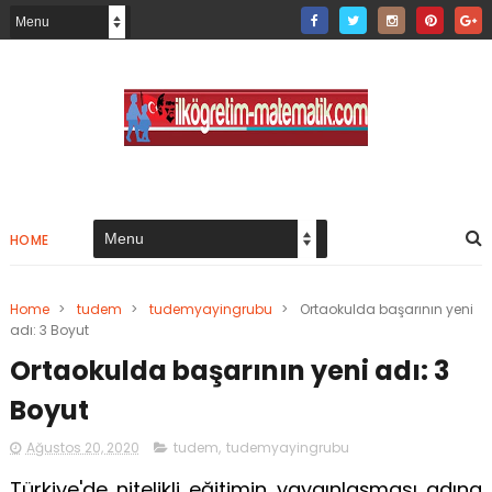
HOME
Home
>
tudem
>
tudemyayingrubu
>
Ortaokulda başarının yeni
adı: 3 Boyut
Ortaokulda başarının yeni adı: 3
Boyut
Ağustos 20, 2020
tudem
,
tudemyayingrubu
Türkiye'de nitelikli eğitimin yaygınlaşması adına