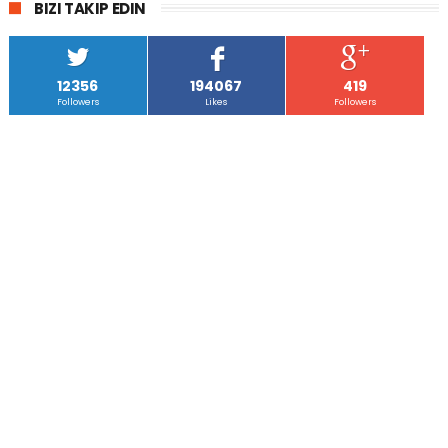
BIZI TAKIP EDIN
12356
194067
419
Followers
Likes
Followers