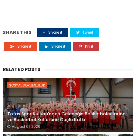
SHARE THIS
Share it
Tweet
Share it
Share it
Pin it
RELATED POSTS
SOSYAL SORUMLULUK
Tofaş Spor Kulübü’nden Geleceğin Basketbolcularına
ve Basketbol Kültürüne Güçlü Katkı!
August 01, 2026