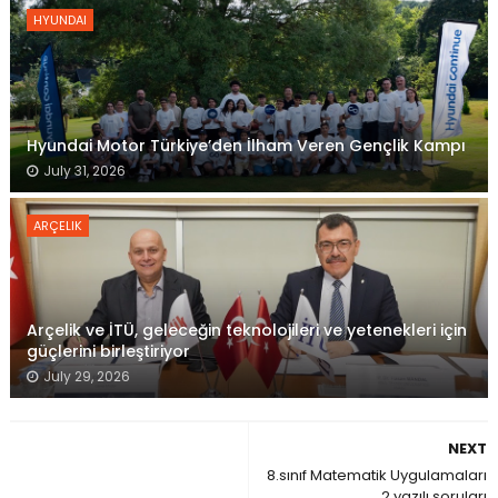
HYUNDAI
Hyundai Motor Türkiye’den İlham Veren Gençlik Kampı
July 31, 2026
ARÇELIK
Arçelik ve İTÜ, geleceğin teknolojileri ve yetenekleri için
güçlerini birleştiriyor
July 29, 2026
NEXT
8.sınıf Matematik Uygulamaları
2.yazılı soruları