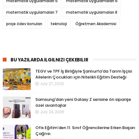
matematik uygulamaları 5
matematik uygulamaları 6
matematik uygulamaları 7
matematik uygulamaları 8
proje ödev konuları
teknoloji
Öğretmen Akademisi
BU YAZILARDA ILGILNIZI ÇEKEBILIR
TEGV ve TPF İş Birliğiyle Şanlıurfa'da Tarım İşçisi
Ailelerin Çocukları için Nitelikli Eğitim Desteği
July 27, 2026
Samsung'dan yeni Galaxy Z serisine ön siparişe
özel avantajlar
July 24, 2026
Ofis Eğitim’den 11. Sınıf Öğrencilerine Erken Başarı
Çağrısı