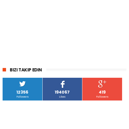
BIZI TAKIP EDIN
12356
194067
419
Followers
Likes
Followers