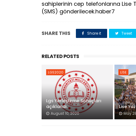
sahiplerinin cep telefonlarına Lise T
(SMS) gönderilecek.haber7
SHARE THIS
Share it
Tweet
RELATED POSTS
LGS2020
LİSE
Lgs Yerleştirme Sonuçları
açıklandı.
Lise Yaz
August 10, 2020
May 28