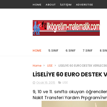
HOME
ABOUT
İLETIŞIM
ADVERSTISE
HOME
5.SINIF
6.SINIF
7.SINIF
8.SIN
Home
>
LİSE
>
LİSELİYE 60 EURO DESTEK VERİLECEK
LİSELİYE 60 EURO DESTEK 
Ocak 16, 2015
LİSE
9, 10 ve 11. sınıfta okuyan öğrencile
Nakit Transferi Yardım Prpgramı'nın