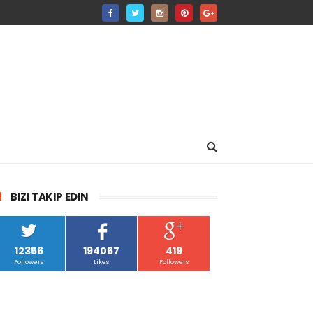
BIZI TAKIP EDIN
12356
194067
419
Followers
Likes
Followers