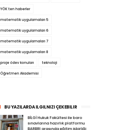
YÖK ten haberler
matematik uygulamaları 5
matematik uygulamaları 6
matematik uygulamaları 7
matematik uygulamaları 8
proje ödev konuları
teknoloji
Öğretmen Akademisi
BU YAZILARDA ILGILNIZI ÇEKEBILIR
BİLGİ Hukuk Fakültesi ile baro
sınavlarına hazırlık platformu
BARBRI arasında eğitim işbirliği