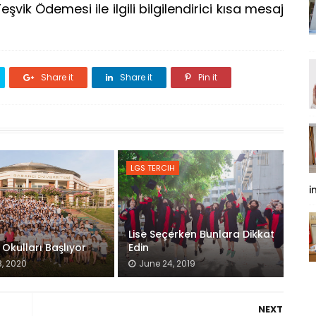
eşvik Ödemesi ile ilgili bilgilendirici kısa mesaj
Share it
Share it
Pin it
LGS TERCIH
i
Lise Seçerken Bunlara Dikkat
 Okulları Başlıyor
Edin
, 2020
June 24, 2019
NEXT